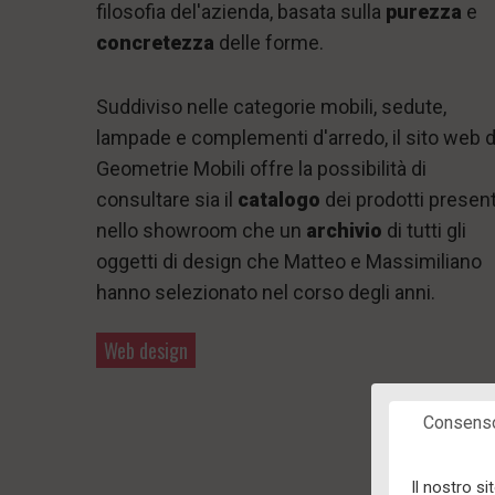
filosofia del'azienda, basata sulla
purezza
e
concretezza
delle forme.
Suddiviso nelle categorie mobili, sedute,
lampade e complementi d'arredo, il sito web d
Geometrie Mobili offre la possibilità di
consultare sia il
catalogo
dei prodotti present
nello showroom che un
archivio
di tutti gli
oggetti di design che Matteo e Massimiliano
hanno selezionato nel corso degli anni.
Web design
Consens
Il nostro si