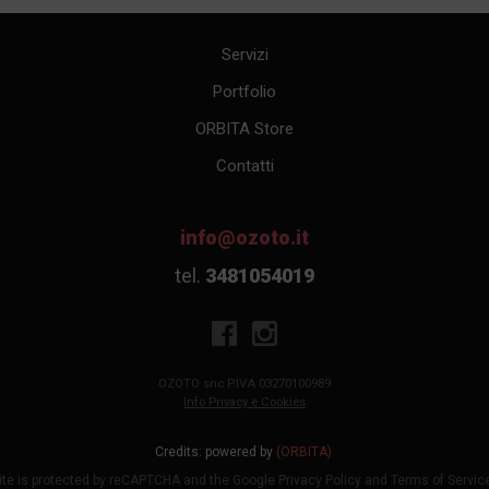
Servizi
Portfolio
ORBITA Store
Contatti
info@ozoto.it
tel.
3481054019
OZOTO snc P.IVA 03270100989
Info Privacy e Cookies
Credits: powered by
(ORBITA)
ite is protected by reCAPTCHA and the Google
Privacy Policy
and
Terms of Servic