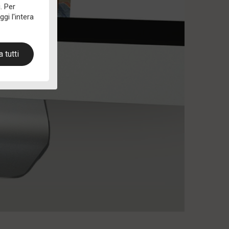
. Per
gi l'intera
 tutti