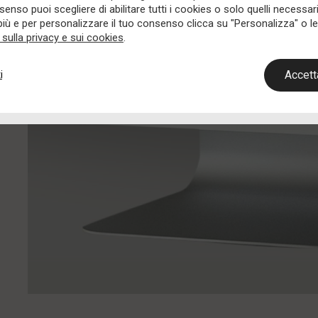
nso puoi scegliere di abilitare tutti i cookies o solo quelli necessari
più e per personalizzare il tuo consenso clicca su "Personalizza" o leg
 sulla privacy e sui cookies
.
Accetta
i