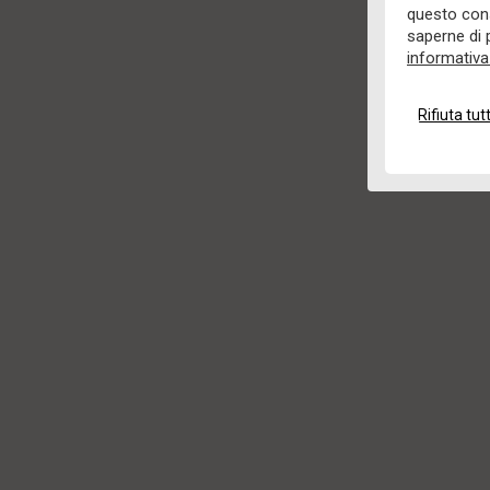
questo conse
saperne di 
informativa
Rifiuta tutt